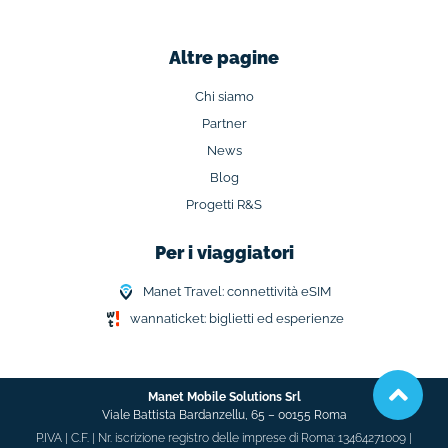
Altre pagine
Chi siamo
Partner
News
Blog
Progetti R&S
Per i viaggiatori
Manet Travel: connettività eSIM
wannaticket: biglietti ed esperienze
Manet Mobile Solutions Srl
Viale Battista Bardanzellu, 65 –
00155 Roma
P.IVA | C.F. | Nr. iscrizione registro delle imprese di Roma: 13464271009 |