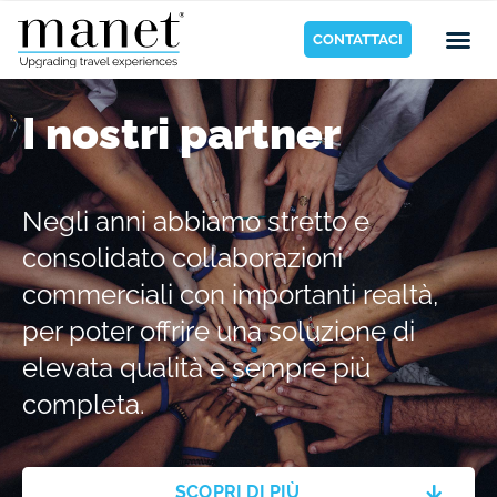
CONTATTACI
I nostri partner
Negli anni abbiamo stretto e
consolidato collaborazioni
commerciali con importanti realtà,
per poter offrire una soluzione di
elevata qualità e sempre più
completa.
SCOPRI DI PIÙ