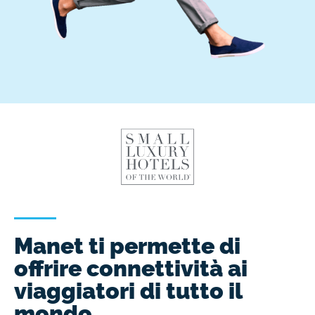
Manet ti permette di
offrire connettività ai
viaggiatori di tutto il
mondo.