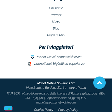
Chi siamo
Partner
News
Blog
Progetti R&S
Per i viaggiatori
Manet Travel: connettività eSIM
wannaticket: biglietti ed esperienze
Manet Mobile Solutions Srl
Viale Battista Bardanzellu, 65 –
00155 Roma
P.IVA | C.F. | Nr. iscrizione registro delle imprese di Roma: 13464271009 | REA:
RM - 1449947 | Capitale sociale: 20.398,03 € i.v.
manet@pec.manetmobile.com
Cookie Policy​
Privacy Policy​