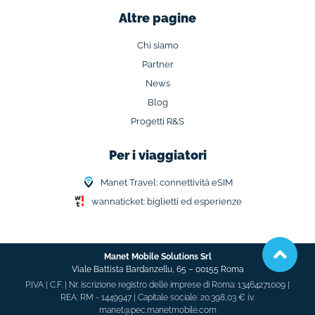
Altre pagine
Chi siamo
Partner
News
Blog
Progetti R&S
Per i viaggiatori
Manet Travel: connettività eSIM
wannaticket: biglietti ed esperienze
Manet Mobile Solutions Srl
Viale Battista Bardanzellu, 65 –
00155 Roma
P.IVA | C.F. | Nr. iscrizione registro delle imprese di Roma: 13464271009 |
REA: RM - 1449947 | Capitale sociale: 20.398,03 € i.v.
manet@pec.manetmobile.com