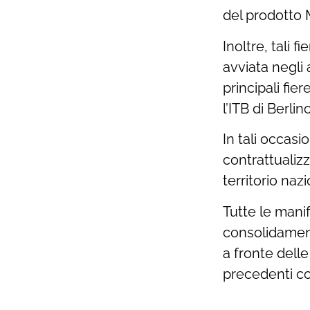
del prodotto 
Inoltre, tali 
avviata negli
principali fie
l’ITB di Berli
In tali occasi
contrattualizz
territorio naz
Tutte le mani
consolidament
a fronte delle
precedenti con