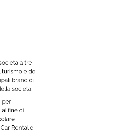
società a tre
l turismo e dei
pali brand di
della società.
à per
al fine di
colare
 Car Rental e