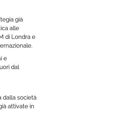
ategia già
ica alle
TM di Londra e
ternazionale.
i e
uori dal
 dalla società
ià attivate in