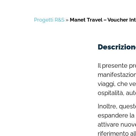
Progetti R&S
»
Manet Travel – Voucher Int
Descrizion
Il presente pr
manifestazioni
viaggi, che v
ospitalità, au
Inoltre, ques
espandere la r
attivare nuove
riferimento a