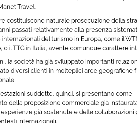
Manet Travel.
fiere costituiscono naturale prosecuzione della str
 anni passati relativamente alla presenza sistemat
re internazionali del turismo in Europa, come il W
no, o il TTG in Italia, avente comunque carattere in
oni, la società ha già sviluppato importanti relazion
ato diversi clienti in molteplici aree geografiche f
ionale.
festazioni suddette, quindi, si presentano come
o della proposizione commerciale già instaurata
 esperienze già sostenute e delle collaborazioni g
testi internazionali.